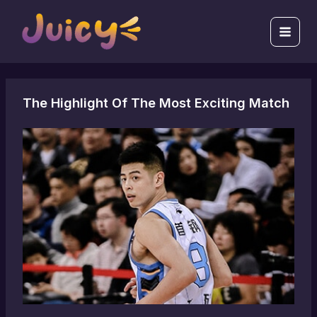
跳
Main
至
Men
主
要
內
容
The Highlight Of The Most Exciting Match