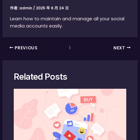
作者:
admin
/
2025 年 6 月 24 日
Learn how to maintain and manage all your social
media accounts easily.
PREVIOUS
NEXT
Related Posts