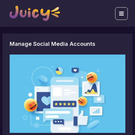
跳
Main
至
Men
主
要
內
容
Manage Social Media Accounts